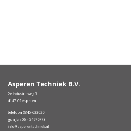
Asperen Techniek B.V.
2e Industrieweg 3
4147 CS Asperen
telefoon 0345-633020
gsm Jan 06 – 54976773
info@asperentechniek.nl