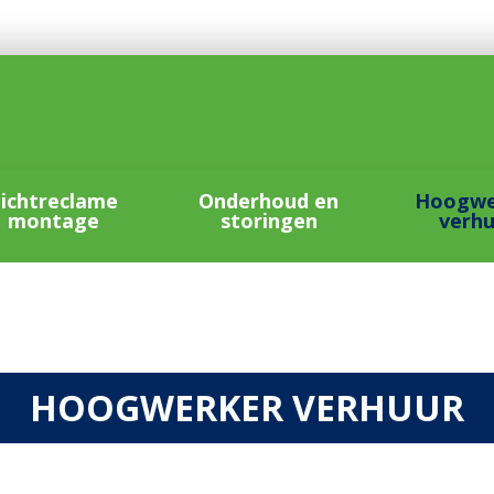
ichtreclame
Onderhoud en
Hoogwe
montage
storingen
verh
HOOGWERKER VERHUUR